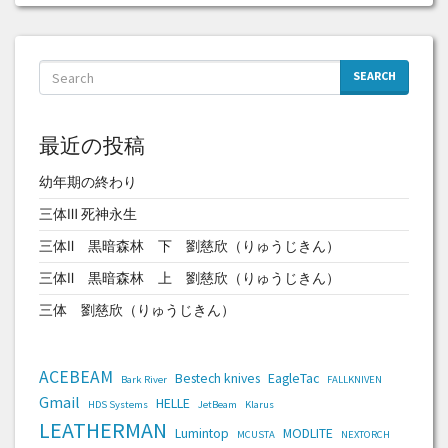
SEARCH
最近の投稿
幼年期の終わり
三体Ⅲ 死神永生
三体Ⅱ 黒暗森林 下 劉慈欣（りゅうじきん）
三体Ⅱ 黒暗森林 上 劉慈欣（りゅうじきん）
三体 劉慈欣（りゅうじきん）
ACEBEAM
Bestech knives
EagleTac
Bark River
FALLKNIVEN
Gmail
HELLE
HDS Systems
JetBeam
Klarus
LEATHERMAN
Lumintop
MODLITE
MCUSTA
NEXTORCH