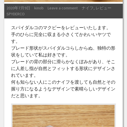
Posted on
Posted by
Posted in
2020年7月9日
kinob
Leave a comment
ナイフ
,
レビュー
Tags:
SPYDERCO
スパイダルコのマクビーをレビューいたします。
手のひらに完全に収まる小さくてかわいいヤツで
す。
ブレード形状がスパイダルコらしからぬ、独特の形
状をしていて私は好きです。
ブレードの背の部分に滑らかなくぼみがあり、そこ
に人差し指が自然とフィットする形状にデザインさ
れています。
何も知らない人にこのナイフを渡しても自然とその
握り方になるようなデザインで素晴らしいデザイン
だと思います。