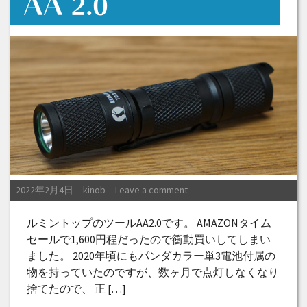
AA 2.0
Posted on
Posted by
2022年2月4日
kinob
Leave a comment
ルミントップのツールAA2.0です。 AMAZONタイム
セールで1,600円程だったので衝動買いしてしまい
ました。 2020年頃にもパンダカラー単3電池付属の
物を持っていたのですが、数ヶ月で点灯しなくなり
捨てたので、 正 […]