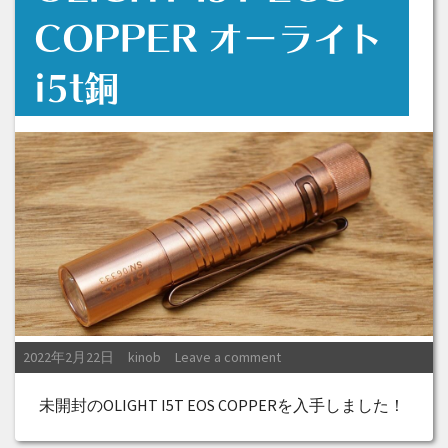
COPPER オーライト
i5t銅
Posted on
Posted by
2022年2月22日
kinob
Leave a comment
未開封のOLIGHT I5T EOS COPPERを入手しました！