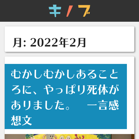
月:
2022年2月
むかしむかしあること
ろに、やっぱり死体が
ありました。 一言感
想文