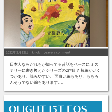
Posted on
Posted by
2022年2月22日
kinob
Leave a comment
日本人ならだれもが知ってる昔話をベースに ミス
テリーに書き換えたシリーズの2作目？ 短編がいく
つかあり、読みやすい。 面白い編もあり、もちろ
んそうでない編もあります…。
OLIGHT I5T EOS