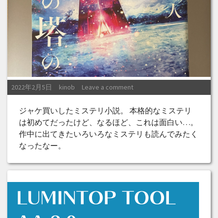
Posted on
Posted by
2022年2月5日
kinob
Leave a comment
ジャケ買いしたミステリ小説。 本格的なミステリ
は初めてだったけど、なるほど、これは面白い…。
作中に出てきたいろいろなミステリも読んでみたく
なったなー。
LUMINTOP TOOL