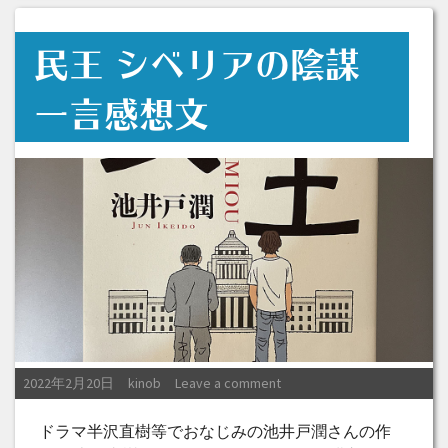
民王 シベリアの陰謀
一言感想文
Posted on
Posted by
2022年2月20日
kinob
Leave a comment
ドラマ半沢直樹等でおなじみの池井戸潤さんの作