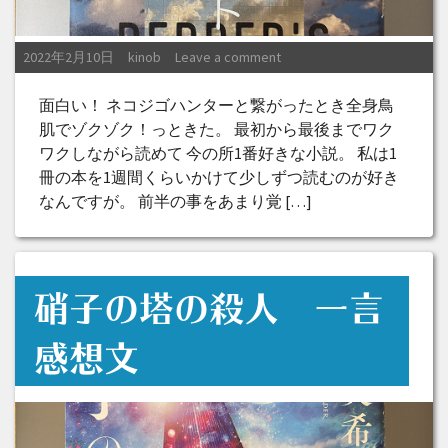
Posted on
Posted by
2022年2月10日
kinob
Leave a comment
面白い！ ネコジゴハンターと繋がったとき全身鳥
肌でゾクゾク！っときた。 最初から最後までワク
ワクしながら読めて 今の所1番好きな小説。 私は1
冊の本を1週間くらいかけて少しずつ読むのが好き
なんですが。 前半の事をあまり覚 […]
硝子の塔の殺人 一言
感想文