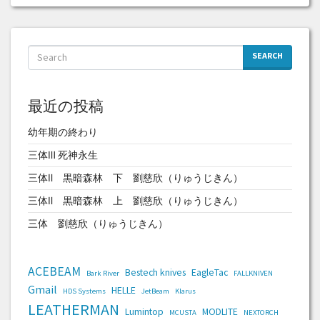
SEARCH
最近の投稿
幼年期の終わり
三体Ⅲ 死神永生
三体Ⅱ 黒暗森林 下 劉慈欣（りゅうじきん）
三体Ⅱ 黒暗森林 上 劉慈欣（りゅうじきん）
三体 劉慈欣（りゅうじきん）
ACEBEAM
Bestech knives
EagleTac
Bark River
FALLKNIVEN
Gmail
HELLE
HDS Systems
JetBeam
Klarus
LEATHERMAN
Lumintop
MODLITE
MCUSTA
NEXTORCH