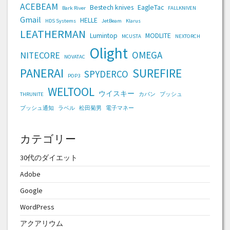
ACEBEAM
Bestech knives
EagleTac
Bark River
FALLKNIVEN
Gmail
HELLE
HDS Systems
JetBeam
Klarus
LEATHERMAN
Lumintop
MODLITE
MCUSTA
NEXTORCH
Olight
OMEGA
NITECORE
NOVATAC
PANERAI
SUREFIRE
SPYDERCO
POP3
WELTOOL
ウイスキー
THRUNITE
カバン
プッシュ
プッシュ通知
ラベル
松田菊男
電子マネー
カテゴリー
30代のダイエット
Adobe
Google
WordPress
アクアリウム