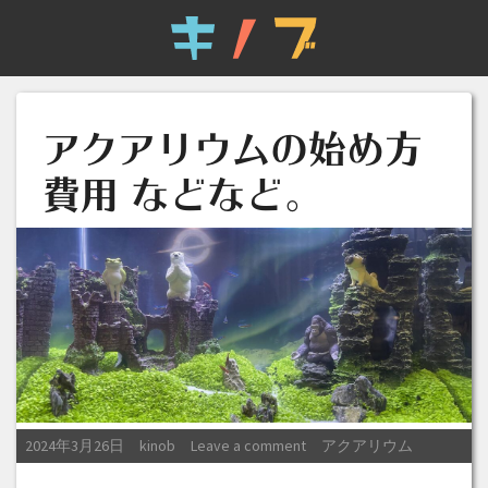
アクアリウムの始め方
費用 などなど。
Posted on
Posted by
Posted in
2024年3月26日
kinob
Leave a comment
アクアリウム