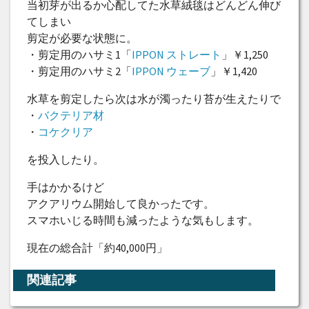
当初芽が出るか心配してた水草絨毯はどんどん伸び
てしまい
剪定が必要な状態に。
・剪定用のハサミ1「
IPPON ストレート
」￥1,250
・剪定用のハサミ2「
IPPON ウェーブ
」￥1,420
水草を剪定したら次は水が濁ったり苔が生えたりで
・
バクテリア材
・
コケクリア
を投入したり。
手はかかるけど
アクアリウム開始して良かったです。
スマホいじる時間も減ったような気もします。
現在の総合計「約40,000円」
関連記事