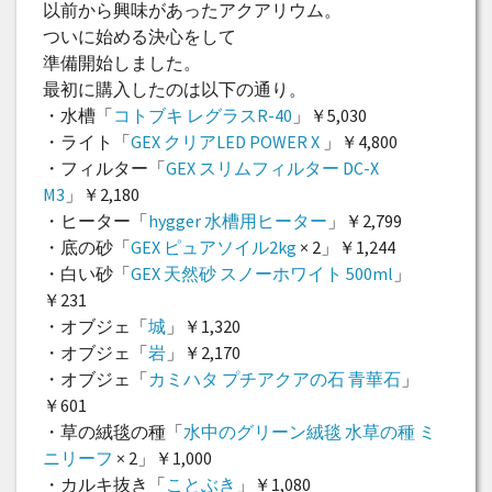
以前から興味があったアクアリウム。
ついに始める決心をして
準備開始しました。
最初に購入したのは以下の通り。
・水槽「
コトブキ レグラスR-40
」￥5,030
・ライト「
GEX クリアLED POWER X
」￥4,800
・フィルター「
GEX スリムフィルター DC-X
M3
」￥2,180
・ヒーター「
hygger 水槽用ヒーター
」￥2,799
・底の砂「
GEX ピュアソイル2kg
× 2」￥1,244
・白い砂「
GEX 天然砂 スノーホワイト 500ml
」
￥231
・オブジェ「
城
」￥1,320
・オブジェ「
岩
」￥2,170
・オブジェ「
カミハタ プチアクアの石 青華石
」
￥601
・草の絨毯の種「
水中のグリーン絨毯 水草の種 ミ
ニリーフ
× 2」￥1,000
・カルキ抜き「
ことぶき
」￥1,080