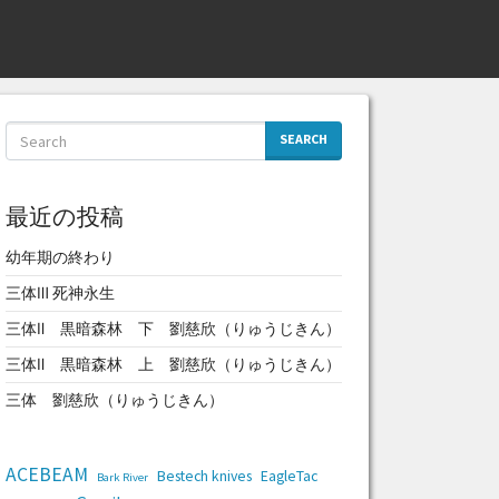
SEARCH
最近の投稿
幼年期の終わり
三体Ⅲ 死神永生
三体Ⅱ 黒暗森林 下 劉慈欣（りゅうじきん）
三体Ⅱ 黒暗森林 上 劉慈欣（りゅうじきん）
三体 劉慈欣（りゅうじきん）
ACEBEAM
Bestech knives
EagleTac
Bark River