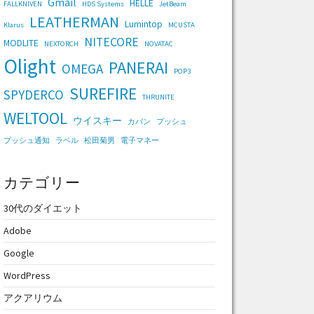
Gmail
HELLE
FALLKNIVEN
HDS Systems
JetBeam
LEATHERMAN
Lumintop
Klarus
MCUSTA
NITECORE
MODLITE
NEXTORCH
NOVATAC
Olight
PANERAI
OMEGA
POP3
SUREFIRE
SPYDERCO
THRUNITE
WELTOOL
ウイスキー
カバン
プッシュ
プッシュ通知
ラベル
松田菊男
電子マネー
カテゴリー
30代のダイエット
Adobe
Google
WordPress
アクアリウム