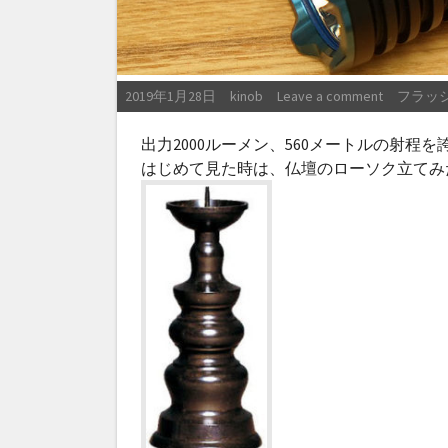
Posted on
Posted by
Posted i
2019年1月28日
kinob
Leave a comment
フラッ
出力2000ルーメン、560メートルの射程
はじめて見た時は、仏壇のローソク立てみ