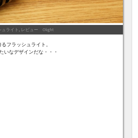
n
Tags:
シュライト
,
レビュー
Olight
を誇るフラッシュライト。
たいなデザインだな・・・