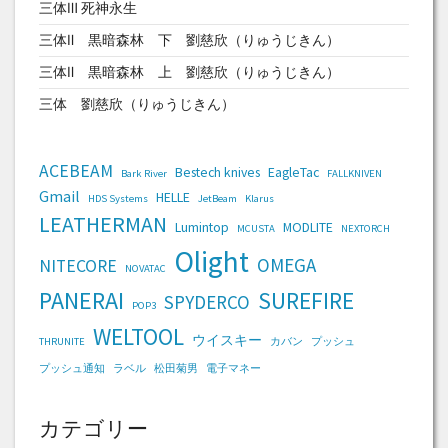
三体Ⅲ 死神永生
三体Ⅱ 黒暗森林 下 劉慈欣（りゅうじきん）
三体Ⅱ 黒暗森林 上 劉慈欣（りゅうじきん）
三体 劉慈欣（りゅうじきん）
ACEBEAM
Bestech knives
EagleTac
Bark River
FALLKNIVEN
Gmail
HELLE
HDS Systems
JetBeam
Klarus
LEATHERMAN
Lumintop
MODLITE
MCUSTA
NEXTORCH
Olight
OMEGA
NITECORE
NOVATAC
PANERAI
SUREFIRE
SPYDERCO
POP3
WELTOOL
ウイスキー
THRUNITE
カバン
プッシュ
プッシュ通知
ラベル
松田菊男
電子マネー
カテゴリー